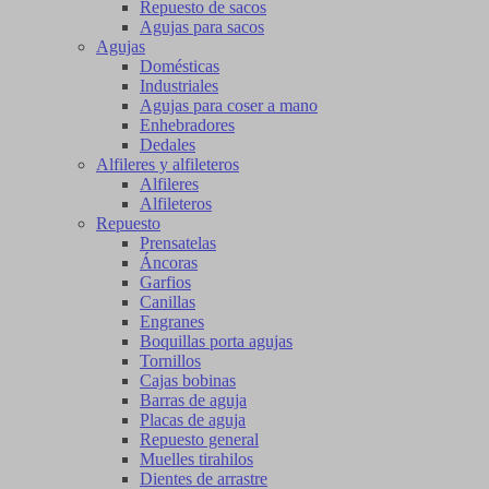
Repuesto de sacos
Agujas para sacos
Agujas
Domésticas
Industriales
Agujas para coser a mano
Enhebradores
Dedales
Alfileres y alfileteros
Alfileres
Alfileteros
Repuesto
Prensatelas
Áncoras
Garfios
Canillas
Engranes
Boquillas porta agujas
Tornillos
Cajas bobinas
Barras de aguja
Placas de aguja
Repuesto general
Muelles tirahilos
Dientes de arrastre