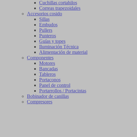
Cuchillas cortahilos
Correas trapezoidales
Accesorios cosido
Sillas
Embudos
Pullers
Punteros
Guías y topes
Iluminación Técnica
Alimentación de material
Componentes
Motores
Bancadas
Tableros
Portaconos
Panel de control
Portarrollos / Portacintas
Bobinador de canillas
Compresores