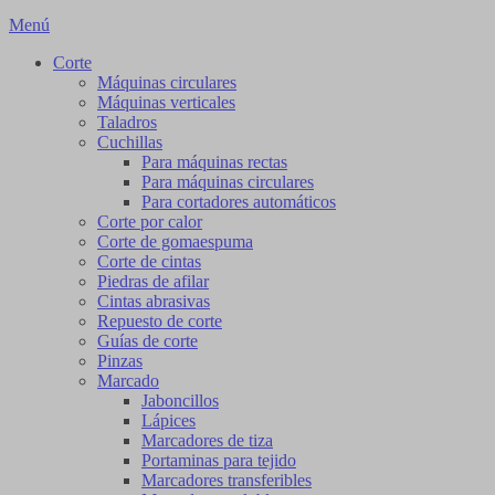
Menú
Corte
Máquinas circulares
Máquinas verticales
Taladros
Cuchillas
Para máquinas rectas
Para máquinas circulares
Para cortadores automáticos
Corte por calor
Corte de gomaespuma
Corte de cintas
Piedras de afilar
Cintas abrasivas
Repuesto de corte
Guías de corte
Pinzas
Marcado
Jaboncillos
Lápices
Marcadores de tiza
Portaminas para tejido
Marcadores transferibles