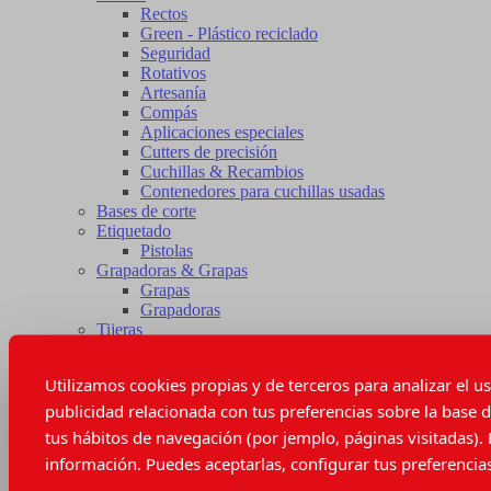
Rectos
Green - Plástico reciclado
Seguridad
Rotativos
Artesanía
Compás
Aplicaciones especiales
Cutters de precisión
Cuchillas & Recambios
Contenedores para cuchillas usadas
Bases de corte
Etiquetado
Pistolas
Grapadoras & Grapas
Grapas
Grapadoras
Tijeras
Afiladores
Cortahilos
Utilizamos cookies propias y de terceros para analizar el u
Repuesto de tijeras
Tijeras eléctricas
publicidad relacionada con tus preferencias sobre la base d
Instrumentos de medida
tus hábitos de navegación (por jemplo, páginas visitadas).
Cintas métricas
información. Puedes aceptarlas, configurar tus preferencias
Patronaje
Reglas de patronaje