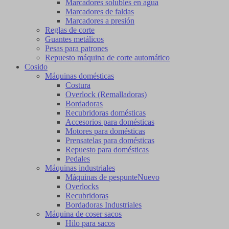
Marcadores solubles en agua
Marcadores de faldas
Marcadores a presión
Reglas de corte
Guantes metálicos
Pesas para patrones
Repuesto máquina de corte automático
Cosido
Máquinas domésticas
Costura
Overlock (Remalladoras)
Bordadoras
Recubridoras domésticas
Accesorios para domésticas
Motores para domésticas
Prensatelas para domésticas
Repuesto para domésticas
Pedales
Máquinas industriales
Máquinas de pespunte
Nuevo
Overlocks
Recubridoras
Bordadoras Industriales
Máquina de coser sacos
Hilo para sacos