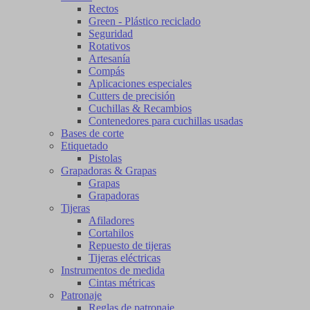
Rectos
Green - Plástico reciclado
Seguridad
Rotativos
Artesanía
Compás
Aplicaciones especiales
Cutters de precisión
Cuchillas & Recambios
Contenedores para cuchillas usadas
Bases de corte
Etiquetado
Pistolas
Grapadoras & Grapas
Grapas
Grapadoras
Tijeras
Afiladores
Cortahilos
Repuesto de tijeras
Tijeras eléctricas
Instrumentos de medida
Cintas métricas
Patronaje
Reglas de patronaje