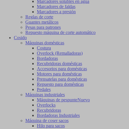
Marcadores solubles en agua
Marcadores de faldas
Marcadores a presión
Reglas de corte
Guantes metálicos
Pesas para patrones
Repuesto máquina de corte automático
Cosido
Máquinas domésticas
Costura
Overlock (Remalladoras)
Bordadoras
Recubridoras domésticas
Accesorios para domésticas
Motores para domésticas
Prensatelas para domésticas
Repuesto para domésticas
Pedales
Máquinas industriales
Máquinas de pespunte
Nuevo
Overlocks
Recubridoras
Bordadoras Industriales
Máquina de coser sacos
Hilo para sacos