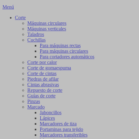
Menú
Corte
Máquinas circulares
Máquinas verticales
Taladros
Cuchillas
Para máquinas rectas
Para máquinas circulares
Para cortadores automáticos
Corte por calor
Corte de gomaespuma
Corte de cintas
Piedras de afilar
Cintas abrasivas
Repuesto de corte
Guías de corte
Pinzas
Marcado
Jaboncillos
Lápices
Marcadores de tiza
Portaminas para tejido
Marcadores transferibles