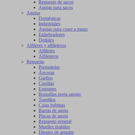
Repuesto de sacos
Agujas para sacos
Agujas
Domésticas
Industriales
Agujas para coser a mano
Enhebradores
Dedales
Alfileres y alfileteros
Alfileres
Alfileteros
Repuesto
Prensatelas
Áncoras
Garfios
Canillas
Engranes
Boquillas porta agujas
Tornillos
Cajas bobinas
Barras de aguja
Placas de aguja
Repuesto general
Muelles tirahilos
Dientes de arrastre