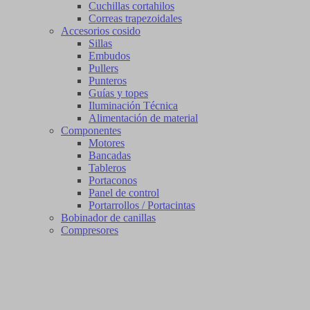
Cuchillas cortahilos
Correas trapezoidales
Accesorios cosido
Sillas
Embudos
Pullers
Punteros
Guías y topes
Iluminación Técnica
Alimentación de material
Componentes
Motores
Bancadas
Tableros
Portaconos
Panel de control
Portarrollos / Portacintas
Bobinador de canillas
Compresores