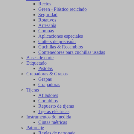
Rectos
Green - Plástico reciclado
Seguridad
Rotativos
Artesanía
Compás
Aplicaciones especiales
Cutters de precisión
Cuchillas & Recambios
Contenedores para cuchillas usadas
Bases de corte
Etiquetado
Pistolas
Grapadoras & Grapas
Grapas
Grapadoras
Tijeras
Afiladores
Cortahilos
Repuesto de tijeras
Tijeras eléctricas
Instrumentos de medida
Cintas métricas
Patronaje
Reglas de patronaje