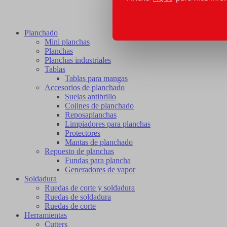
Planchado
Mini planchas
Planchas
Planchas industriales
Tablas
Tablas para mangas
Accesorios de planchado
Suelas antibrillo
Cojines de planchado
Reposaplanchas
Limpiadores para planchas
Protectores
Mantas de planchado
Repuesto de planchas
Fundas para plancha
Generadores de vapor
Soldadura
Ruedas de corte y soldadura
Ruedas de soldadura
Ruedas de corte
Herramientas
Cutters