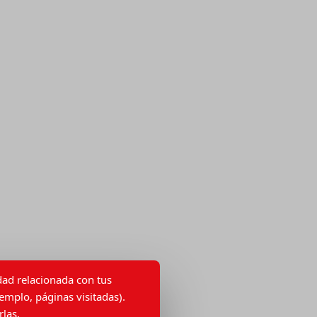
idad relacionada con tus
emplo, páginas visitadas).
las.