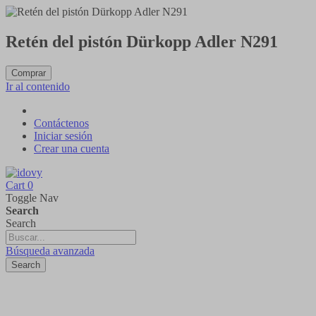
Retén del pistón Dürkopp Adler N291
Comprar
Ir al contenido
Contáctenos
Iniciar sesión
Crear una cuenta
Cart
0
Toggle Nav
Search
Search
Búsqueda avanzada
Search