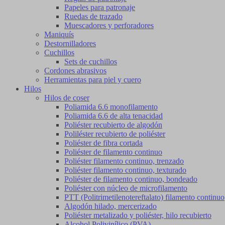
Papeles para patronaje
Ruedas de trazado
Muescadores y perforadores
Maniquís
Destornilladores
Cuchillos
Sets de cuchillos
Cordones abrasivos
Herramientas para piel y cuero
Hilos
Hilos de coser
Poliamida 6.6 monofilamento
Poliamida 6.6 de alta tenacidad
Poliéster recubierto de algodón
Poliléster recubierto de poliéster
Poliéster de fibra cortada
Poliéster de filamento continuo
Poliéster filamento continuo, trenzado
Poliéster filamento continuo, texturado
Poliéster de filamento continuo, bondeado
Poliéster con núcleo de microfilamento
PTT (Politrimetilenotereftalato) filamento continuo
Algodón hilado, mercerizado
Poliéster metalizado y poliéster, hilo recubierto
Alcohol Polivinílico (PVA)