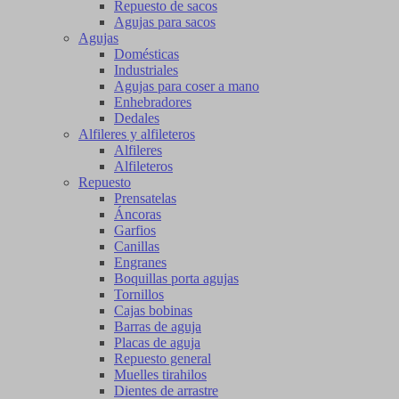
Repuesto de sacos
Agujas para sacos
Agujas
Domésticas
Industriales
Agujas para coser a mano
Enhebradores
Dedales
Alfileres y alfileteros
Alfileres
Alfileteros
Repuesto
Prensatelas
Áncoras
Garfios
Canillas
Engranes
Boquillas porta agujas
Tornillos
Cajas bobinas
Barras de aguja
Placas de aguja
Repuesto general
Muelles tirahilos
Dientes de arrastre