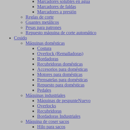
Marcadores solubles en agua
Marcadores de faldas
Marcadores a presión
Reglas de corte
Guantes metálicos
Pesas para patrones
Repuesto máquina de corte automático
Cosido
Máquinas domésticas
Costura
Overlock (Remalladoras)
Bordadoras
Recubridoras domésticas
Accesorios para domésticas
Motores para domésticas
Prensatelas para domésticas
Repuesto para domésticas
Pedales
Máquinas industriales
Máquinas de pespunte
Nuevo
Overlocks
Recubridoras
Bordadoras Industriales
Máquina de coser sacos
Hilo para sacos