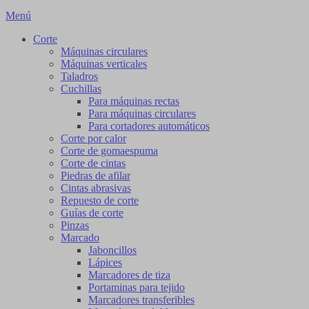
Menú
Corte
Máquinas circulares
Máquinas verticales
Taladros
Cuchillas
Para máquinas rectas
Para máquinas circulares
Para cortadores automáticos
Corte por calor
Corte de gomaespuma
Corte de cintas
Piedras de afilar
Cintas abrasivas
Repuesto de corte
Guías de corte
Pinzas
Marcado
Jaboncillos
Lápices
Marcadores de tiza
Portaminas para tejido
Marcadores transferibles