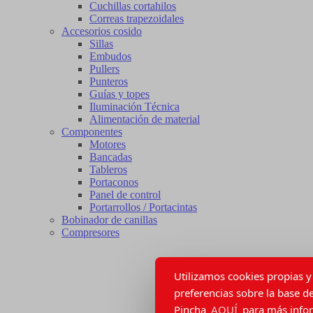
Cuchillas cortahilos
Correas trapezoidales
Accesorios cosido
Sillas
Embudos
Pullers
Punteros
Guías y topes
Iluminación Técnica
Alimentación de material
Componentes
Motores
Bancadas
Tableros
Portaconos
Panel de control
Portarrollos / Portacintas
Bobinador de canillas
Compresores
Utilizamos cookies propias y 
preferencias sobre la base de
Pincha
AQUÍ
para más inform