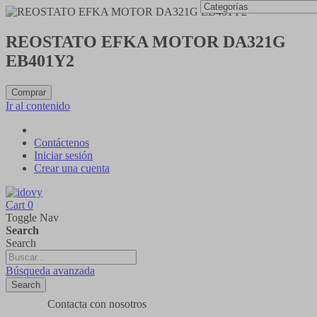
REOSTATO EFKA MOTOR DA321G
EB401Y2
Comprar
Ir al contenido
Contáctenos
Iniciar sesión
Crear una cuenta
Cart
0
Toggle Nav
Search
Search
Búsqueda avanzada
Search
Contacta con nosotros