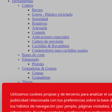
Herramientas
Cutters
Rectos
Green - Plástico reciclado
Seguridad
Rotativos
Artesanía
Compás
Aplicaciones especiales
Cutters de precisión
Cuchillas & Recambios
Contenedores para cuchillas usadas
Bases de corte
Etiquetado
Pistolas
Grapadoras & Grapas
Grapas
Grapadoras
Tijeras
Afiladores
Cortahilos
Utilizamos cookies propias y de terceros para analizar el u
Repuesto de tijeras
publicidad relacionada con tus preferencias sobre la base d
Tijeras eléctricas
Instrumentos de medida
tus hábitos de navegación (por jemplo, páginas visitadas).
Cintas métricas
información. Puedes aceptarlas, configurar tus preferencias