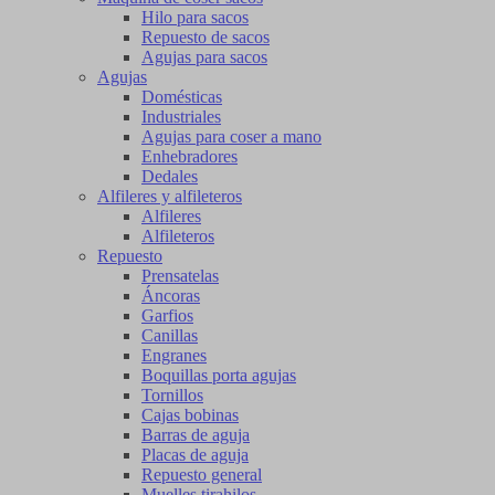
Hilo para sacos
Repuesto de sacos
Agujas para sacos
Agujas
Domésticas
Industriales
Agujas para coser a mano
Enhebradores
Dedales
Alfileres y alfileteros
Alfileres
Alfileteros
Repuesto
Prensatelas
Áncoras
Garfios
Canillas
Engranes
Boquillas porta agujas
Tornillos
Cajas bobinas
Barras de aguja
Placas de aguja
Repuesto general
Muelles tirahilos