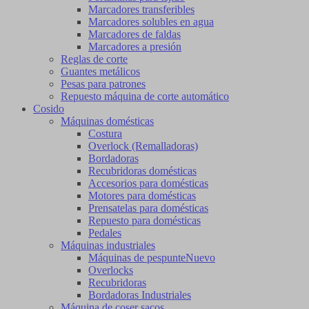
Marcadores transferibles
Marcadores solubles en agua
Marcadores de faldas
Marcadores a presión
Reglas de corte
Guantes metálicos
Pesas para patrones
Repuesto máquina de corte automático
Cosido
Máquinas domésticas
Costura
Overlock (Remalladoras)
Bordadoras
Recubridoras domésticas
Accesorios para domésticas
Motores para domésticas
Prensatelas para domésticas
Repuesto para domésticas
Pedales
Máquinas industriales
Máquinas de pespunte
Nuevo
Overlocks
Recubridoras
Bordadoras Industriales
Máquina de coser sacos