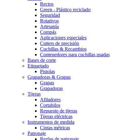
Rectos
Green - Plástico reciclado
Seguridad
Rotativos
Artesanía
Compás
Aplicaciones especiales
Cutters de precisión
Cuchillas & Recambios
Contenedores para cuchillas usadas
Bases de corte
Etiquetado
Pistolas
Grapadoras & Grapas
Grapas
Grapadoras
Tijeras
Afiladores
Cortahilos
Repuesto de tijeras
Tijeras eléctricas
Instrumentos de medida
Cintas métricas
Patronaje
Reglas de patronaje