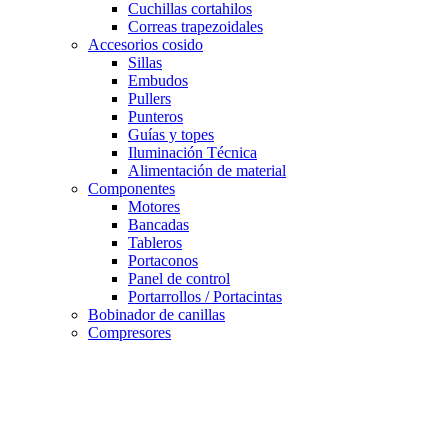
Cuchillas cortahilos
Correas trapezoidales
Accesorios cosido
Sillas
Embudos
Pullers
Punteros
Guías y topes
Iluminación Técnica
Alimentación de material
Componentes
Motores
Bancadas
Tableros
Portaconos
Panel de control
Portarrollos / Portacintas
Bobinador de canillas
Compresores