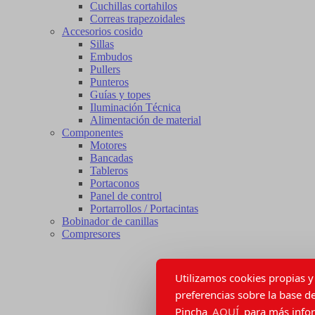
Cuchillas cortahilos
Correas trapezoidales
Accesorios cosido
Sillas
Embudos
Pullers
Punteros
Guías y topes
Iluminación Técnica
Alimentación de material
Componentes
Motores
Bancadas
Tableros
Portaconos
Panel de control
Portarrollos / Portacintas
Bobinador de canillas
Compresores
Utilizamos cookies propias y 
preferencias sobre la base de
Pincha
AQUÍ
para más inform