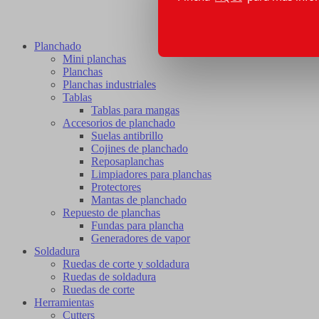
Planchado
Mini planchas
Planchas
Planchas industriales
Tablas
Tablas para mangas
Accesorios de planchado
Suelas antibrillo
Cojines de planchado
Reposaplanchas
Limpiadores para planchas
Protectores
Mantas de planchado
Repuesto de planchas
Fundas para plancha
Generadores de vapor
Soldadura
Ruedas de corte y soldadura
Ruedas de soldadura
Ruedas de corte
Herramientas
Cutters