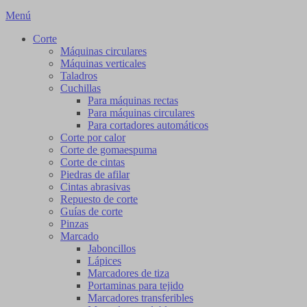
Menú
Corte
Máquinas circulares
Máquinas verticales
Taladros
Cuchillas
Para máquinas rectas
Para máquinas circulares
Para cortadores automáticos
Corte por calor
Corte de gomaespuma
Corte de cintas
Piedras de afilar
Cintas abrasivas
Repuesto de corte
Guías de corte
Pinzas
Marcado
Jaboncillos
Lápices
Marcadores de tiza
Portaminas para tejido
Marcadores transferibles