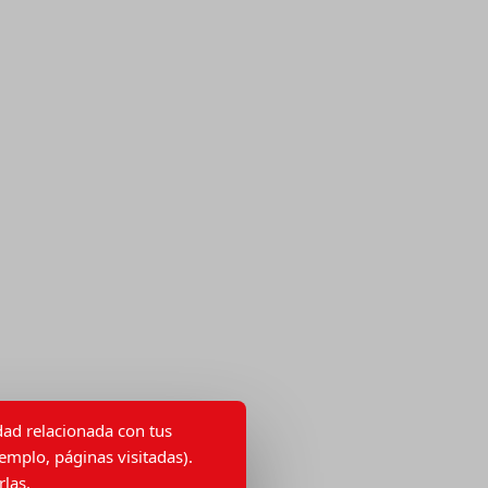
idad relacionada con tus
emplo, páginas visitadas).
las.