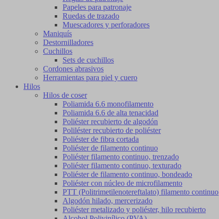
Papeles para patronaje
Ruedas de trazado
Muescadores y perforadores
Maniquís
Destornilladores
Cuchillos
Sets de cuchillos
Cordones abrasivos
Herramientas para piel y cuero
Hilos
Hilos de coser
Poliamida 6.6 monofilamento
Poliamida 6.6 de alta tenacidad
Poliéster recubierto de algodón
Poliléster recubierto de poliéster
Poliéster de fibra cortada
Poliéster de filamento continuo
Poliéster filamento continuo, trenzado
Poliéster filamento continuo, texturado
Poliéster de filamento continuo, bondeado
Poliéster con núcleo de microfilamento
PTT (Politrimetilenotereftalato) filamento continuo
Algodón hilado, mercerizado
Poliéster metalizado y poliéster, hilo recubierto
Alcohol Polivinílico (PVA)