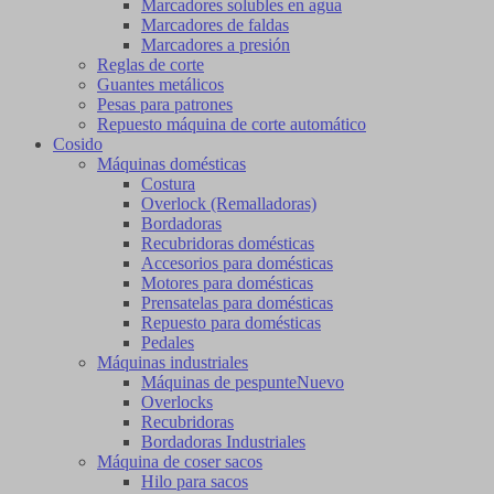
Marcadores solubles en agua
Marcadores de faldas
Marcadores a presión
Reglas de corte
Guantes metálicos
Pesas para patrones
Repuesto máquina de corte automático
Cosido
Máquinas domésticas
Costura
Overlock (Remalladoras)
Bordadoras
Recubridoras domésticas
Accesorios para domésticas
Motores para domésticas
Prensatelas para domésticas
Repuesto para domésticas
Pedales
Máquinas industriales
Máquinas de pespunte
Nuevo
Overlocks
Recubridoras
Bordadoras Industriales
Máquina de coser sacos
Hilo para sacos