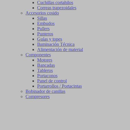
Cuchillas cortahilos
Correas trapezoidales
Accesorios cosido
Sillas
Embudos
Pullers
Punteros
Guías y topes
Iluminación Técnica
Alimentación de material
Componentes
Motores
Bancadas
Tableros
Portaconos
Panel de control
Portarrollos / Portacintas
Bobinador de canillas
Compresores