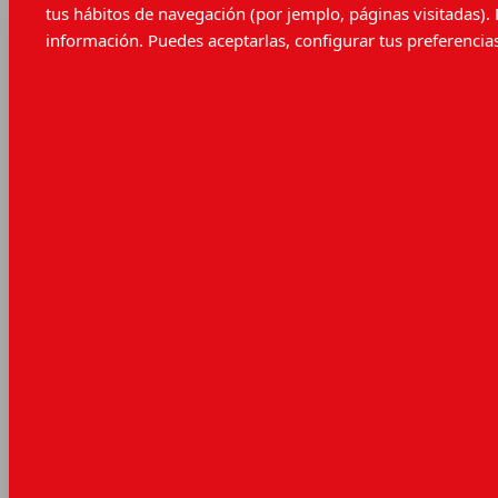
tus hábitos de navegación (por jemplo, páginas visitadas).
Papeles para patronaje
Ruedas de trazado
información. Puedes aceptarlas, configurar tus preferencias
Muescadores y perforadores
Maniquís
Destornilladores
Cuchillos
Sets de cuchillos
Cordones abrasivos
Herramientas para piel y cuero
Hilos
Hilos de coser
Poliamida 6.6 monofilamento
Poliamida 6.6 de alta tenacidad
Poliéster recubierto de algodón
Poliléster recubierto de poliéster
Poliéster de fibra cortada
Poliéster de filamento continuo
Poliéster filamento continuo, trenzado
Poliéster filamento continuo, texturado
Poliéster de filamento continuo, bondeado
Poliéster con núcleo de microfilamento
PTT (Politrimetilenotereftalato) filamento
continuo
Algodón hilado, mercerizado
Poliéster metalizado y poliéster, hilo recubierto