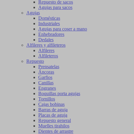
Repuesto de sacos
Agujas para sacos
Agujas
Domésticas
Industriales
Agujas para coser a mano
Enhebradores
Dedales
Alfileres y alfileteros
Alfileres
Alfileteros
Repuesto
Prensatelas
Áncoras
Garfios
Canillas
Engranes
Boquillas porta agujas
Tornillos
Cajas bobinas
Barras de aguja
Placas de aguja
Repuesto general
Muelles tirahilos
Dientes de arrastre