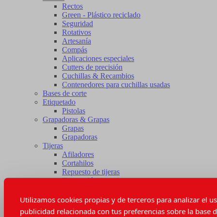
Rectos
Green - Plástico reciclado
Seguridad
Rotativos
Artesanía
Compás
Aplicaciones especiales
Cutters de precisión
Cuchillas & Recambios
Contenedores para cuchillas usadas
Bases de corte
Etiquetado
Pistolas
Grapadoras & Grapas
Grapas
Grapadoras
Tijeras
Afiladores
Cortahilos
Repuesto de tijeras
Tijeras eléctricas
Instrumentos de medida
Cintas métricas
Utilizamos cookies propias y de terceros para analizar el u
Patronaje
publicidad relacionada con tus preferencias sobre la base d
Reglas de patronaje