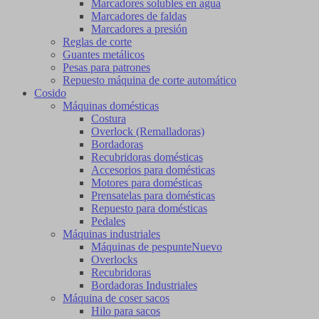
Marcadores solubles en agua
Marcadores de faldas
Marcadores a presión
Reglas de corte
Guantes metálicos
Pesas para patrones
Repuesto máquina de corte automático
Cosido
Máquinas domésticas
Costura
Overlock (Remalladoras)
Bordadoras
Recubridoras domésticas
Accesorios para domésticas
Motores para domésticas
Prensatelas para domésticas
Repuesto para domésticas
Pedales
Máquinas industriales
Máquinas de pespunte
Nuevo
Overlocks
Recubridoras
Bordadoras Industriales
Máquina de coser sacos
Hilo para sacos