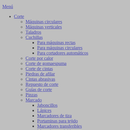
Menú
Corte
Máquinas circulares
Máquinas verticales
Taladros
Cuchillas
Para máquinas rectas
Para máquinas circulares
Para cortadores automáticos
Corte por calor
Corte de gomaespuma
Corte de cintas
Piedras de afilar
Cintas abrasivas
Repuesto de corte
Guías de corte
Pinzas
Marcado
Jaboncillos
Lápices
Marcadores de tiza
Portaminas para tejido
Marcadores transferibles