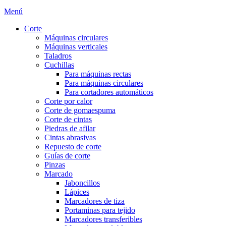
Menú
Corte
Máquinas circulares
Máquinas verticales
Taladros
Cuchillas
Para máquinas rectas
Para máquinas circulares
Para cortadores automáticos
Corte por calor
Corte de gomaespuma
Corte de cintas
Piedras de afilar
Cintas abrasivas
Repuesto de corte
Guías de corte
Pinzas
Marcado
Jaboncillos
Lápices
Marcadores de tiza
Portaminas para tejido
Marcadores transferibles