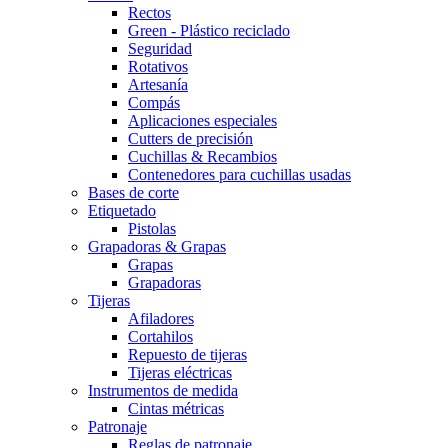
Rectos
Green - Plástico reciclado
Seguridad
Rotativos
Artesanía
Compás
Aplicaciones especiales
Cutters de precisión
Cuchillas & Recambios
Contenedores para cuchillas usadas
Bases de corte
Etiquetado
Pistolas
Grapadoras & Grapas
Grapas
Grapadoras
Tijeras
Afiladores
Cortahilos
Repuesto de tijeras
Tijeras eléctricas
Instrumentos de medida
Cintas métricas
Patronaje
Reglas de patronaje