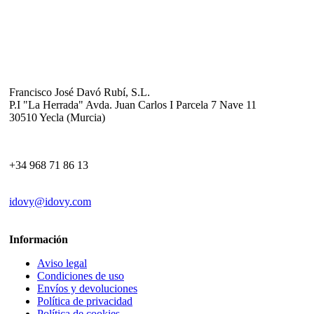
Información de contacto
Dirección
Francisco José Davó Rubí, S.L.
P.I "La Herrada" Avda. Juan Carlos I Parcela 7 Nave 11
30510 Yecla (Murcia)
Teléfono
+34 968 71 86 13
Email
idovy@idovy.com
Información
Aviso legal
Condiciones de uso
Envíos y devoluciones
Política de privacidad
Política de cookies