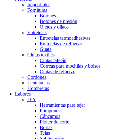
Imperdibles
Fornituras
Botones
Botones de presión
Ojetes y ollaos
Entretelas
Entretelas termoadhesivas
Entretelas de refuerzo
Guata
Cintas textiles
Cintas tafetán
Correas para mochilas y bolsos
Cintas de refuerzo
Cordones
Lentejuelas
Hombreras
Labores
DIY
Herramientas para tejer
Pompones
Cáncamos
Plotter de corte
Borlas
Telas
Sublimación