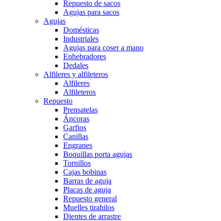
Repuesto de sacos
Agujas para sacos
Agujas
Domésticas
Industriales
Agujas para coser a mano
Enhebradores
Dedales
Alfileres y alfileteros
Alfileres
Alfileteros
Repuesto
Prensatelas
Áncoras
Garfios
Canillas
Engranes
Boquillas porta agujas
Tornillos
Cajas bobinas
Barras de aguja
Placas de aguja
Repuesto general
Muelles tirahilos
Dientes de arrastre