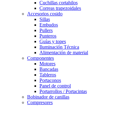
Cuchillas cortahilos
Correas trapezoidales
Accesorios cosido
Sillas
Embudos
Pullers
Punteros
Guías y topes
Iluminación Técnica
Alimentación de material
Componentes
Motores
Bancadas
Tableros
Portaconos
Panel de control
Portarrollos / Portacintas
Bobinador de canillas
Compresores