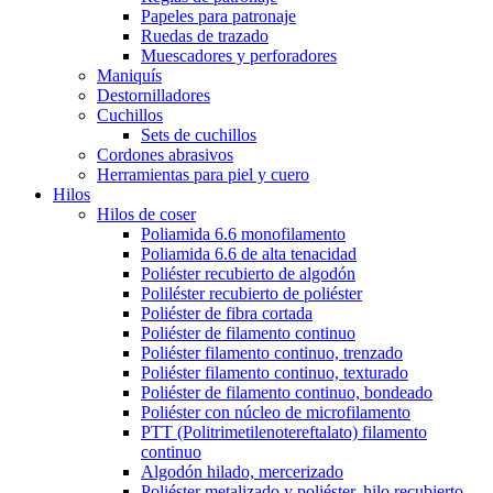
Papeles para patronaje
Ruedas de trazado
Muescadores y perforadores
Maniquís
Destornilladores
Cuchillos
Sets de cuchillos
Cordones abrasivos
Herramientas para piel y cuero
Hilos
Hilos de coser
Poliamida 6.6 monofilamento
Poliamida 6.6 de alta tenacidad
Poliéster recubierto de algodón
Poliléster recubierto de poliéster
Poliéster de fibra cortada
Poliéster de filamento continuo
Poliéster filamento continuo, trenzado
Poliéster filamento continuo, texturado
Poliéster de filamento continuo, bondeado
Poliéster con núcleo de microfilamento
PTT (Politrimetilenotereftalato) filamento
continuo
Algodón hilado, mercerizado
Poliéster metalizado y poliéster, hilo recubierto