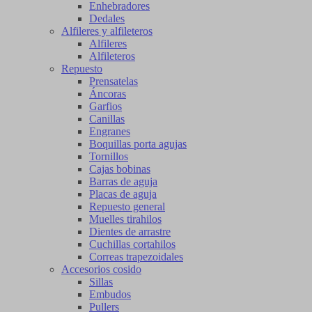
Enhebradores
Dedales
Alfileres y alfileteros
Alfileres
Alfileteros
Repuesto
Prensatelas
Áncoras
Garfios
Canillas
Engranes
Boquillas porta agujas
Tornillos
Cajas bobinas
Barras de aguja
Placas de aguja
Repuesto general
Muelles tirahilos
Dientes de arrastre
Cuchillas cortahilos
Correas trapezoidales
Accesorios cosido
Sillas
Embudos
Pullers