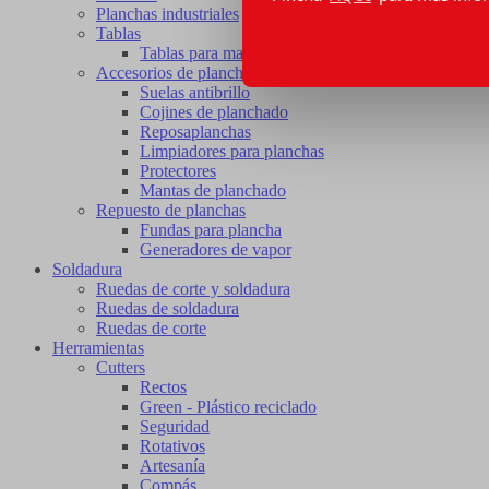
Planchas industriales
Tablas
Tablas para mangas
Accesorios de planchado
Suelas antibrillo
Cojines de planchado
Reposaplanchas
Limpiadores para planchas
Protectores
Mantas de planchado
Repuesto de planchas
Fundas para plancha
Generadores de vapor
Soldadura
Ruedas de corte y soldadura
Ruedas de soldadura
Ruedas de corte
Herramientas
Cutters
Rectos
Green - Plástico reciclado
Seguridad
Rotativos
Artesanía
Compás