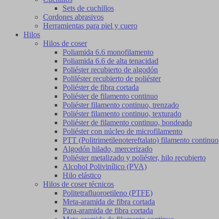
Sets de cuchillos
Cordones abrasivos
Herramientas para piel y cuero
Hilos
Hilos de coser
Poliamida 6.6 monofilamento
Poliamida 6.6 de alta tenacidad
Poliéster recubierto de algodón
Poliléster recubierto de poliéster
Poliéster de fibra cortada
Poliéster de filamento continuo
Poliéster filamento continuo, trenzado
Poliéster filamento continuo, texturado
Poliéster de filamento continuo, bondeado
Poliéster con núcleo de microfilamento
PTT (Politrimetilenotereftalato) filamento continuo
Algodón hilado, mercerizado
Poliéster metalizado y poliéster, hilo recubierto
Alcohol Polivinílico (PVA)
Hilo elástico
Hilos de coser técnicos
Politetrafluoroetileno (PTFE)
Meta-aramida de fibra cortada
Para-aramida de fibra cortada