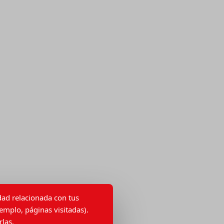
idad relacionada con tus
emplo, páginas visitadas).
las.