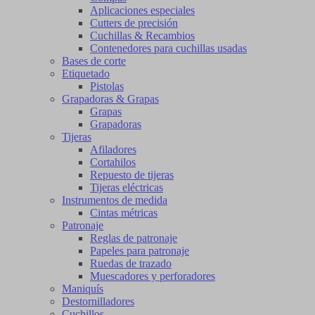
Aplicaciones especiales
Cutters de precisión
Cuchillas & Recambios
Contenedores para cuchillas usadas
Bases de corte
Etiquetado
Pistolas
Grapadoras & Grapas
Grapas
Grapadoras
Tijeras
Afiladores
Cortahilos
Repuesto de tijeras
Tijeras eléctricas
Instrumentos de medida
Cintas métricas
Patronaje
Reglas de patronaje
Papeles para patronaje
Ruedas de trazado
Muescadores y perforadores
Maniquís
Destornilladores
Cuchillos