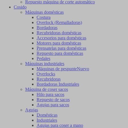
Repuesto máquina de corte automático
Cosido
Máquinas domésticas
Costura
Overlock (Remalladoras)
Bordadoras
Recubridoras domésticas
Accesorios para domésticas
Motores para domésticas
Prensatelas para domésticas
Repuesto para domésticas
Pedales
Máquinas industriales
Máquinas de pespunte
Nuevo
Overlocks
Recubridoras
Bordadoras Industriales
Máquina de coser sacos
Hilo para sacos
Repuesto de sacos
Agujas para sacos
Agujas
Domésticas
Industriales
Agujas para coser a mano