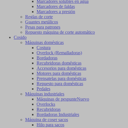
Marcadores solubles en agua
Marcadores de faldas
Marcadores a presión
Reglas de corte
Guantes metálicos
Pesas para patrones
Repuesto máquina de corte automático
Cosido
Máquinas domésticas
Costura
Overlock (Remalladoras)
Bordadoras
Recubridoras domésticas
Accesorios para domésticas
Motores para domésticas
Prensatelas para domésticas
Repuesto para domésticas
Pedales
Máquinas industriales
Máquinas de pespunte
Nuevo
Overlocks
Recubridoras
Bordadoras Industriales
Máquina de coser sacos
Hilo para sacos