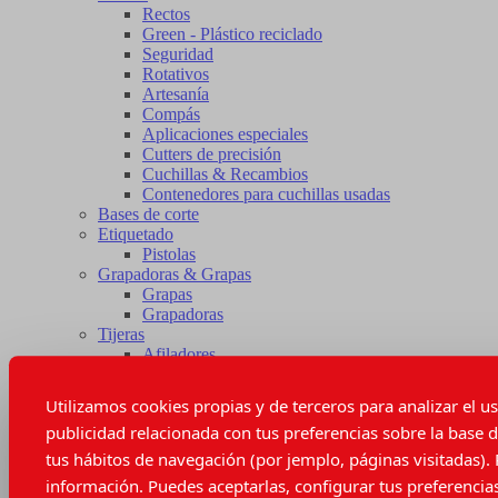
Rectos
Green - Plástico reciclado
Seguridad
Rotativos
Artesanía
Compás
Aplicaciones especiales
Cutters de precisión
Cuchillas & Recambios
Contenedores para cuchillas usadas
Bases de corte
Etiquetado
Pistolas
Grapadoras & Grapas
Grapas
Grapadoras
Tijeras
Afiladores
Cortahilos
Repuesto de tijeras
Utilizamos cookies propias y de terceros para analizar el u
Tijeras eléctricas
publicidad relacionada con tus preferencias sobre la base d
Instrumentos de medida
Cintas métricas
tus hábitos de navegación (por jemplo, páginas visitadas).
Patronaje
información. Puedes aceptarlas, configurar tus preferencias
Reglas de patronaje