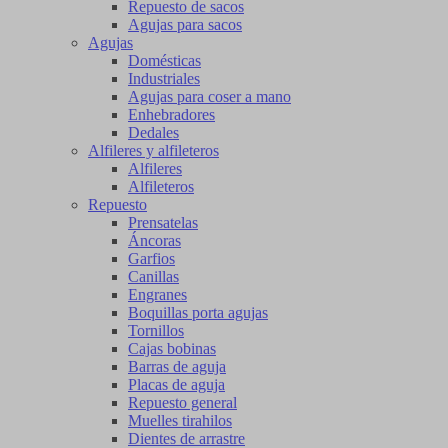
Repuesto de sacos
Agujas para sacos
Agujas
Domésticas
Industriales
Agujas para coser a mano
Enhebradores
Dedales
Alfileres y alfileteros
Alfileres
Alfileteros
Repuesto
Prensatelas
Áncoras
Garfios
Canillas
Engranes
Boquillas porta agujas
Tornillos
Cajas bobinas
Barras de aguja
Placas de aguja
Repuesto general
Muelles tirahilos
Dientes de arrastre