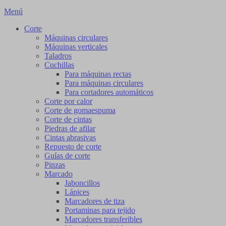
Menú
Corte
Máquinas circulares
Máquinas verticales
Taladros
Cuchillas
Para máquinas rectas
Para máquinas circulares
Para cortadores automáticos
Corte por calor
Corte de gomaespuma
Corte de cintas
Piedras de afilar
Cintas abrasivas
Repuesto de corte
Guías de corte
Pinzas
Marcado
Jaboncillos
Lápices
Marcadores de tiza
Portaminas para tejido
Marcadores transferibles