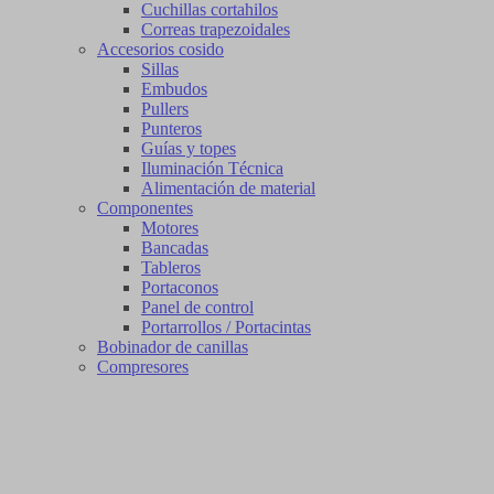
Cuchillas cortahilos
Correas trapezoidales
Accesorios cosido
Sillas
Embudos
Pullers
Punteros
Guías y topes
Iluminación Técnica
Alimentación de material
Componentes
Motores
Bancadas
Tableros
Portaconos
Panel de control
Portarrollos / Portacintas
Bobinador de canillas
Compresores